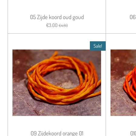
05 Zijde koord oud goud
06
€3.00
€4.80
Sale!
09 Zijdekoord orange 01
01