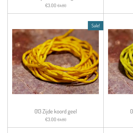
€3.00
€4.80
Sale!
013 Zijde koord geel
0
€3.00
€4.80