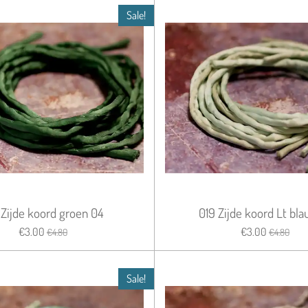
Sale!
 Zijde koord groen 04
019 Zijde koord Lt bla
€3.00
€3.00
€4.80
€4.80
Sale!