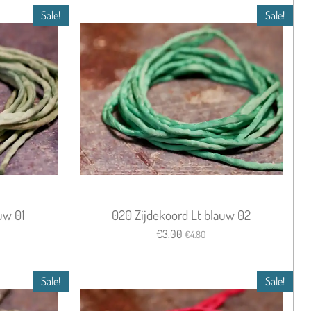
Sale!
Sale!
uw 01
020 Zijdekoord Lt blauw 02
€3.00
€4.80
Sale!
Sale!