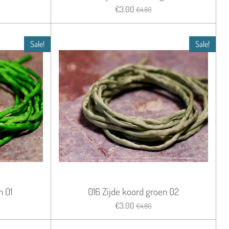
€3.00
€4.80
Sale!
Sale!
n 01
016 Zijde koord groen 02
€3.00
€4.80