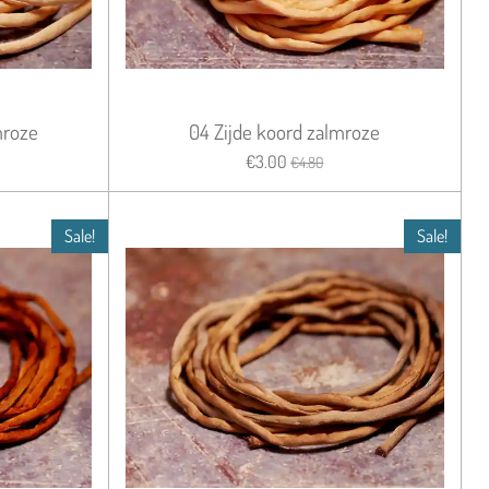
mroze
04 Zijde koord zalmroze
€3.00
€4.80
Sale!
Sale!