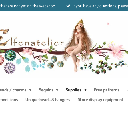
 that are not yet on the webshop.
If you have any questions, please
eads / charms
Sequins
Supplies
Free patterns
conditions
Unique beads & hangers
Store display equipment