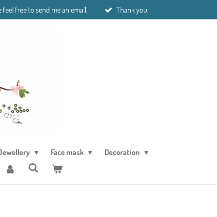
 feel free to send me an email.
Thank you.
Jewellery
Face mask
Decoration