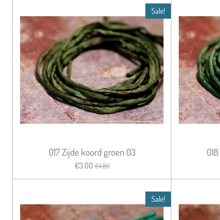
Sale!
017 Zijde koord groen 03
018
€3.00
€4.80
Sale!