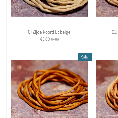
01 Zijde koord Lt beige
02 
€3.00
€4.80
Sale!