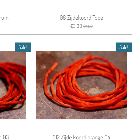
ruin
08 Zijdekoord Tope
€3.00
€4.80
Sale!
Sale!
e 03
012 Zijde koord orange 04