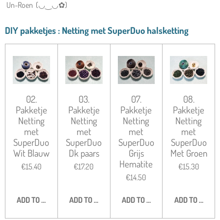
Un-Roen (◡‿◡✿)
DIY pakketjes : Netting met SuperDuo halsketting
02.
03.
07.
08.
Pakketje
Pakketje
Pakketje
Pakketje
Netting
Netting
Netting
Netting
met
met
met
met
SuperDuo
SuperDuo
SuperDuo
SuperDuo
Wit Blauw
Dk paars
Grijs
Met Groen
Hematite
€15.40
€17.20
€15.30
€14.50
ADD TO CART
ADD TO CART
ADD TO CART
ADD TO CART